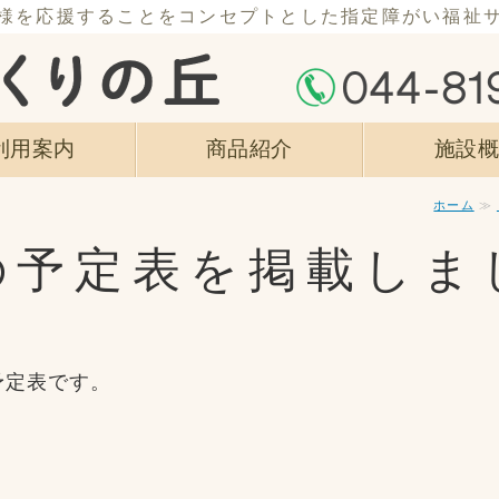
様を応援することをコンセプトとした指定障がい福祉
社会福祉法人川
利用案内
商品紹介
施設
ホーム
≫
の予定表を掲載しま
予定表です。