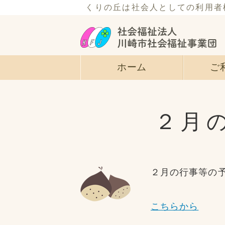
くりの丘は社会人としての利用者
ホーム
ご
２月
２月の行事等の
こちらから